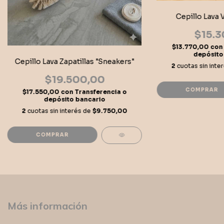
Cepillo Lava 
$15.3
$13.770,00
con
depósito
Cepillo Lava Zapatillas "Sneakers"
2
cuotas sin inte
$19.500,00
COMPRAR
$17.550,00
con
Transferencia o
depósito bancario
2
cuotas sin interés de
$9.750,00
COMPRAR
Más información