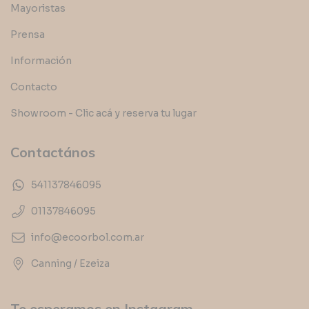
Mayoristas
Prensa
Información
Contacto
Showroom - Clic acá y reserva tu lugar
Contactános
541137846095
01137846095
info@ecoorbol.com.ar
Canning / Ezeiza
Te esperamos en Instagram