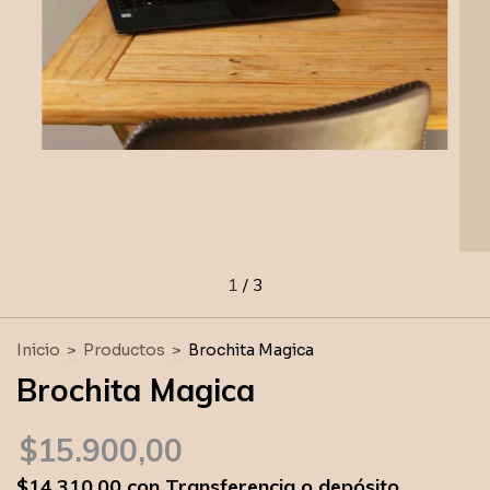
1
/
3
Inicio
>
Productos
>
Brochita Magica
Brochita Magica
$15.900,00
$14.310,00
con
Transferencia o depósito