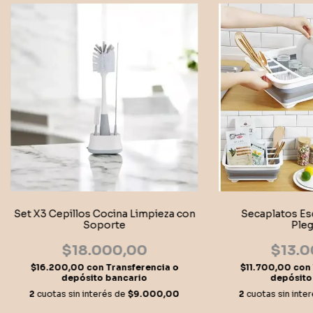
Set X3 Cepillos Cocina Limpieza con
Secaplatos Esc
Soporte
Pleg
$18.000,00
$13.0
$16.200,00
con
Transferencia o
$11.700,00
con
depósito bancario
depósito
2
cuotas sin interés de
$9.000,00
2
cuotas sin inte