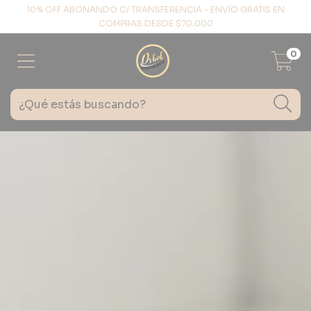
10% OFF ABONANDO C/ TRANSFERENCIA - ENVÍO GRATIS EN
COMPRAS DESDE $70.000
0