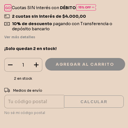
Cuotas SIN interés con
DÉBITO
2
cuotas sin interés de
$4.000,00
10% de descuento
pagando con Transferencia o
depósito bancario
Ver más detalles
¡Solo quedan
2
en stock!
2
en stock
CAMBIAR CP
Entregas para el CP:
Medios de envío
CALCULAR
No sé mi código postal