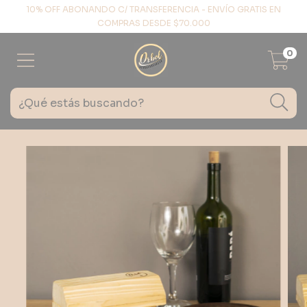
10% OFF ABONANDO C/ TRANSFERENCIA - ENVÍO GRATIS EN
COMPRAS DESDE $70.000
0