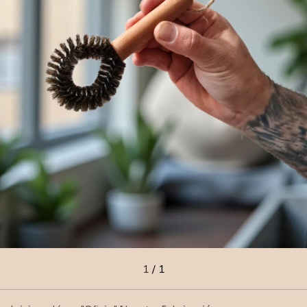
1
/
1