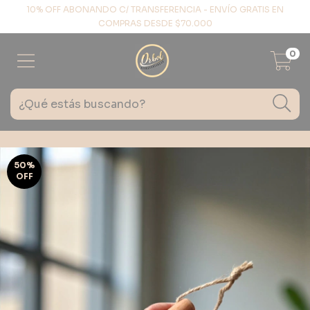
10% OFF ABONANDO C/ TRANSFERENCIA - ENVÍO GRATIS EN
COMPRAS DESDE $70.000
0
50
%
OFF