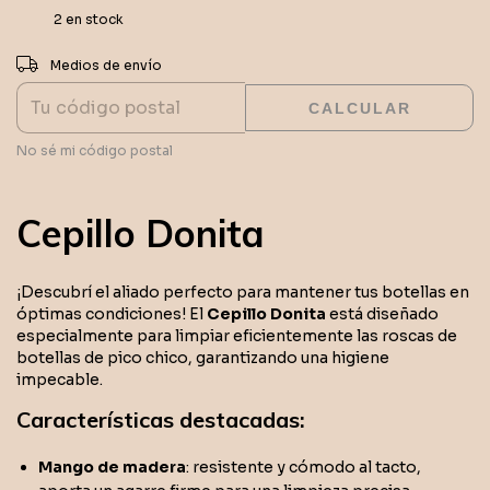
2
en stock
CAMBIAR CP
Entregas para el CP:
Medios de envío
CALCULAR
No sé mi código postal
Cepillo Donita
¡Descubrí el aliado perfecto para mantener tus botellas en
óptimas condiciones! El
Cepillo Donita
está diseñado
especialmente para limpiar eficientemente las roscas de
botellas de pico chico, garantizando una higiene
impecable.
Características destacadas:
Mango de madera
: resistente y cómodo al tacto,