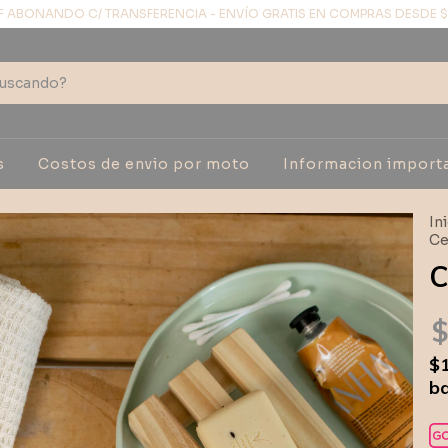
F ABONANDO C/ TRANSFERENCIA - ENVÍO GRATIS EN COMPRAS DESDE 
s
Costos de envio por moto
Informacion import
In
Ce
C
$
$
ba