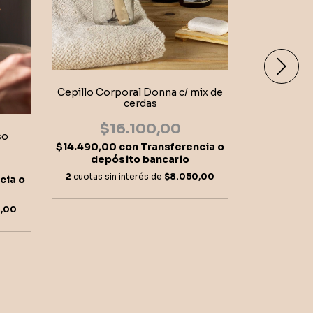
Cepillo Corporal Donna c/ mix de
cerdas
$16.100,00
so
$14.490,00
con
Transferencia o
Cepillo E
depósito bancario
$2
2
cuotas sin interés de
$8.050,00
cia o
$26.100,0
depó
,00
2
cuotas sin