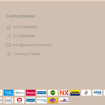
Contactános
541137846095
01137846095
info@ecoorbol.com.ar
Canning / Ezeiza