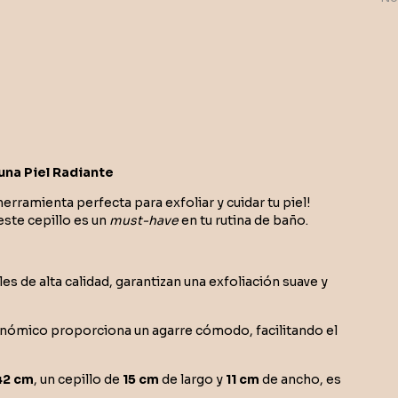
 una Piel Radiante
 herramienta perfecta para exfoliar y cuidar tu piel!
este cepillo es un
must-have
en tu rutina de baño.
s de alta calidad, garantizan una exfoliación suave y
ómico proporciona un agarre cómodo, facilitando el
42 cm
, un cepillo de
15 cm
de largo y
11 cm
de ancho, es