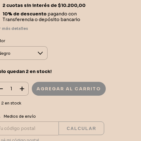
2
cuotas sin interés de
$10.200,00
10% de descuento
pagando con
Transferencia o depósito bancario
r más detalles
lor
olo quedan
2
en stock!
2
en stock
CAMBIAR CP
regas para el CP:
Medios de envío
CALCULAR
 sé mi código postal