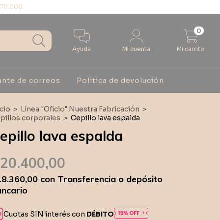
$70.000
0
Ayuda
Mi cuenta
Mi carrito
ante de correos
Politica de devolución
icio
>
Línea "Oficio" Nuestra Fabricación
>
pillos corporales
>
Cepillo lava espalda
epillo lava espalda
20.400,00
18.360,00
con
Transferencia o depósito
ncario
Cuotas SIN interés con
DÉBITO