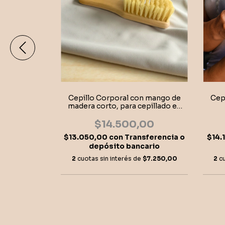
Cepi
te de fibra
Cepillo Corporal con mango de
madera corto, para cepillado en
seco
,00
$14.500,00
$14.
sferencia o
$13.050,00
con
Transferencia o
cario
depósito bancario
2
c
$8.800,00
2
cuotas sin interés de
$7.250,00