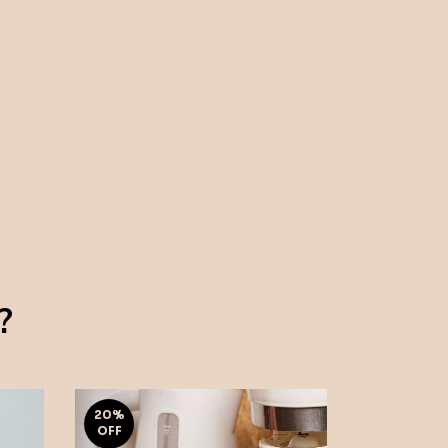
?
20
%
OFF