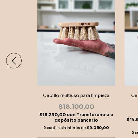
Cepillo multiuso para limpieza
Cep
 llantas
$18.100,00
00
$16.290,00
con
Transferencia o
sferencia o
$14.
depósito bancario
cario
2
cuotas sin interés de
$9.050,00
$8.550,00
2
c