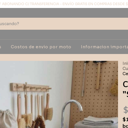
F ABONANDO C/ TRANSFERENCIA - ENVÍO GRATIS EN COMPRAS DESDE 
s
Costos de envio por moto
Informacion import
In
Cu
Ce
C
"
$
$
ba