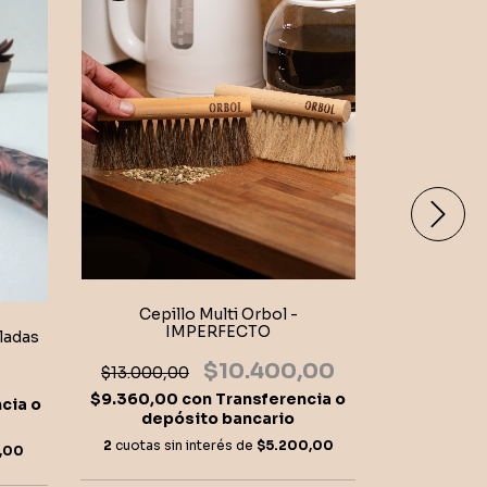
Plum
Cepillo Multi Orbol -
IMPERFECTO
cladas
$3
$10.400,00
$13.000,00
$28.710,0
depó
$9.360,00
con
Transferencia o
cia o
depósito bancario
2
cuotas si
2
cuotas sin interés de
$5.200,00
,00