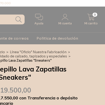
$70.000
0
Ayuda
Mi cuenta
Mi carrito
ante de correos
Politica de devolución
icio
>
Línea "Oficio" Nuestra Fabricación
>
idado de calzado, tapizados y especiales
>
pillo Lava Zapatillas "Sneakers"
epillo Lava Zapatillas
Sneakers"
19.500,00
17.550,00
con
Transferencia o depósito
ncario