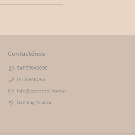
Contactános
541137846095
01137846095
info@ecoorbol.com.ar
Canning / Ezeiza