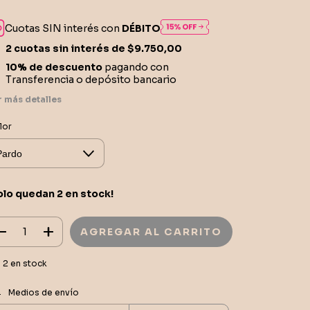
Cuotas SIN interés con
DÉBITO
2
cuotas sin interés de
$9.750,00
10% de descuento
pagando con
Transferencia o depósito bancario
r más detalles
lor
olo quedan
2
en stock!
2
en stock
CAMBIAR CP
regas para el CP:
Medios de envío