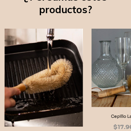
productos?
Cepillo L
$17.9