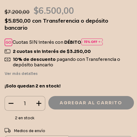
$6.500,00
$7.200,00
$5.850,00
con
Transferencia o depósito
bancario
Cuotas SIN interés con
DÉBITO
2
cuotas sin interés de
$3.250,00
10% de descuento
pagando con Transferencia o
depósito bancario
Ver más detalles
¡Solo quedan
2
en stock!
2
en stock
CAMBIAR CP
Entregas para el CP:
Medios de envío