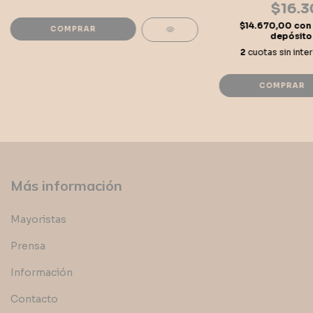
$16.3
$14.670,00
con
depósito
2
cuotas sin inte
Más información
Mayoristas
Prensa
Información
Contacto