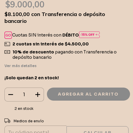
$9.000,00
$8.100,00
con
Transferencia o depósito
bancario
Cuotas SIN interés con
DÉBITO
2
cuotas sin interés de
$4.500,00
10% de descuento
pagando con Transferencia o
depósito bancario
Ver más detalles
¡Solo quedan
2
en stock!
2
en stock
CAMBIAR CP
Entregas para el CP:
Medios de envío
CALCULAR