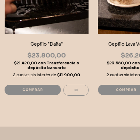
Cepillo "Dalia"
Cepillo Lava Va
$23.800,00
$26.2
$21.420,00
con
Transferencia o
$23.580,00
con
depósito bancario
depósito
2
cuotas sin interés de
$11.900,00
2
cuotas sin inte
COMPRAR