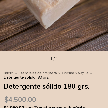
1
/
1
Inicio
>
Esenciales de limpieza
>
Cocina & Vajilla
>
Detergente sólido 180 grs.
Detergente sólido 180 grs.
$4.500,00
$4.050,00
con
Transferencia o depósito