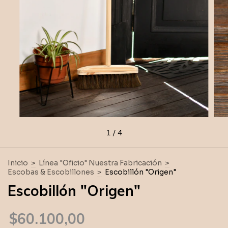
1
/
4
Inicio
>
Línea "Oficio" Nuestra Fabricación
>
Escobas & Escobillones
>
Escobillón "Origen"
Escobillón "Origen"
$60.100,00