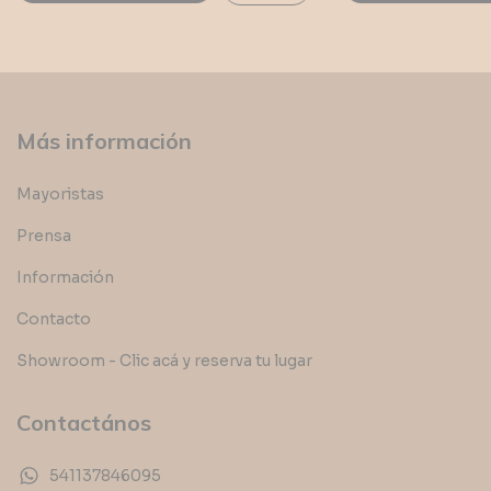
Más información
Mayoristas
Prensa
Información
Contacto
Showroom - Clic acá y reserva tu lugar
Contactános
541137846095