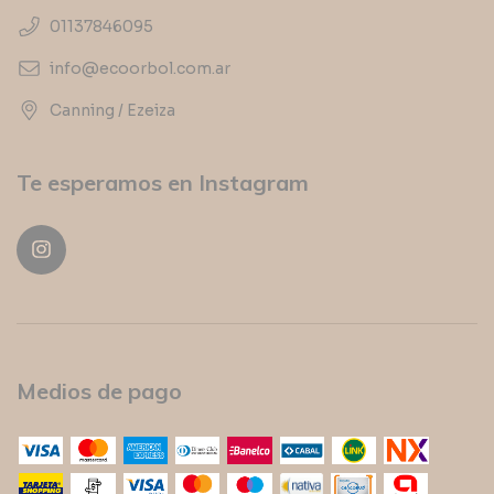
01137846095
info@ecoorbol.com.ar
Canning / Ezeiza
Te esperamos en Instagram
Medios de pago