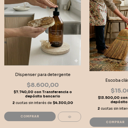
Dispenser para detergente
Escoba clás
$8.600,00
$15.0
$7.740,00
con
Transferencia o
depósito bancario
$13.500,00
con
depósito
2
cuotas sin interés de
$4.300,00
2
cuotas sin inte
COMPRAR