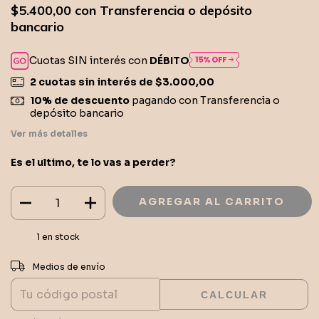
$5.400,00
con
Transferencia o depósito
bancario
Cuotas SIN interés con
DÉBITO
2
cuotas sin interés de
$3.000,00
10% de descuento
pagando con Transferencia o
depósito bancario
Ver más detalles
Es el ultimo, te lo vas a perder?
1
en stock
CAMBIAR CP
Entregas para el CP:
Medios de envío
CALCULAR