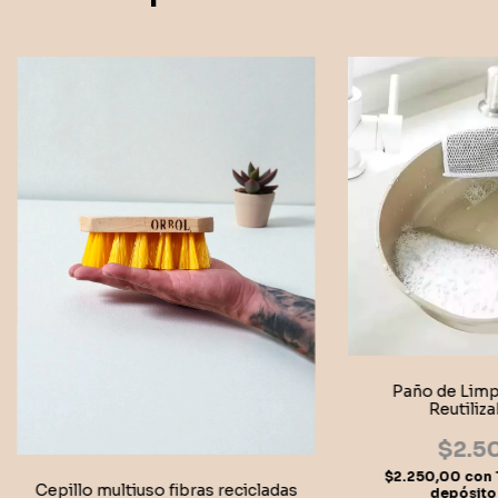
Paño de Limp
Reutiliza
$2.5
$2.250,00
con
Cepillo multiuso fibras recicladas
depósito