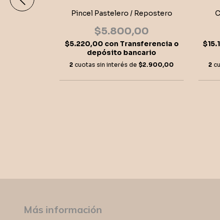
Pincel Pastelero / Repostero
C
$5.800,00
$5.220,00
con
Transferencia o
$15.
 "Antonia"
depósito bancario
,00
2
cuotas sin interés de
$2.900,00
2
cu
sferencia o
cario
$13.100,00
Más información