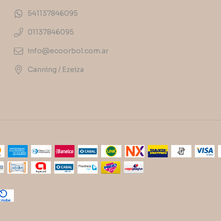
541137846095
01137846095
info@ecoorbol.com.ar
Canning / Ezeiza