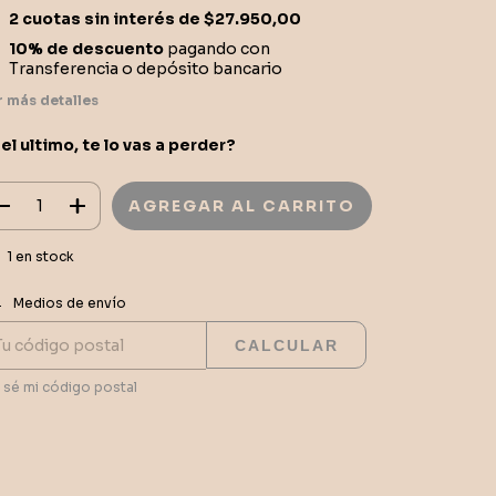
2
cuotas sin interés de
$27.950,00
10% de descuento
pagando con
Transferencia o depósito bancario
r más detalles
 el ultimo, te lo vas a perder?
1
en stock
CAMBIAR CP
regas para el CP:
Medios de envío
CALCULAR
 sé mi código postal