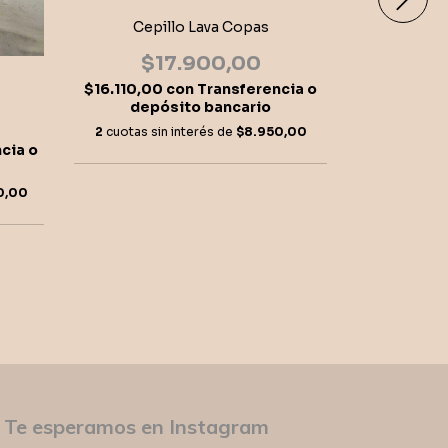
Cepillo Lava Copas
$17.900,00
$16.110,00
con
Transferencia o
depósito bancario
Cepillos Li
2, PAGA
2
cuotas sin interés de
$8.950,00
cia o
$7.200,
$3.240,0
0,00
depó
2
cuotas si
Te esperamos en Instagram