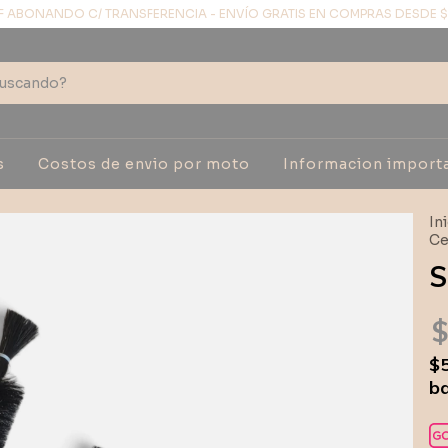
F ABONANDO C/ TRANSFERENCIA - ENVÍO GRATIS EN COMPRAS DESDE 
s
Costos de envio por moto
Informacion import
In
Ce
S
$
$
ba