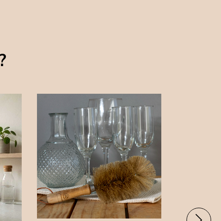
?
50
%
OFF