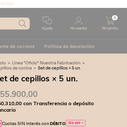
$70.000
0
Ayuda
Mi cuenta
Mi carrito
ante de correos
Politica de devolución
icio
>
Línea "Oficio" Nuestra Fabricación
>
pillos de cocina
>
Set de cepillos × 5 un.
et de cepillos × 5 un.
55.900,00
50.310,00
con
Transferencia o depósito
ncario
Cuotas SIN interés con
DÉBITO