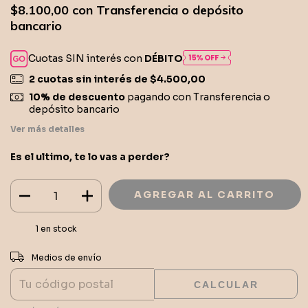
$8.100,00
con
Transferencia o depósito
bancario
Cuotas SIN interés con
DÉBITO
2
cuotas sin interés de
$4.500,00
10% de descuento
pagando con Transferencia o
depósito bancario
Ver más detalles
Es el ultimo, te lo vas a perder?
1
en stock
CAMBIAR CP
Entregas para el CP:
Medios de envío
CALCULAR