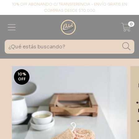
10% OFF ABONANDO C/ TRANSFERENCIA - ENVÍO GRATIS EN
COMPRAS DESDE $70.000
0
10
%
OFF