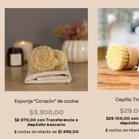
Cepillo Ti
Esponja "Corazón" de cocina
$29.0
$3.300,00
$26.100,00
con
$2.970,00
con
Transferencia o
depósito
depósito bancario
2
cuotas sin inte
2
cuotas sin interés de
$1.650,00