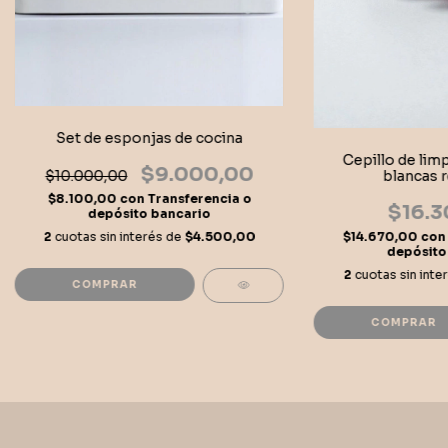
Set de esponjas de cocina
Cepillo de limp
$9.000,00
$10.000,00
blancas r
$8.100,00
con
Transferencia o
$16.3
depósito bancario
2
cuotas sin interés de
$4.500,00
$14.670,00
con
depósito
2
cuotas sin inte