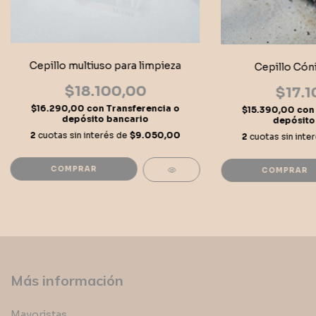
Cepillo multiuso para limpieza
Cepillo Cóni
$18.100,00
$17.1
$16.290,00
con
Transferencia o
$15.390,00
con
depósito bancario
depósito
2
cuotas sin interés de
$9.050,00
2
cuotas sin inte
COMPRAR
Más información
Mayoristas