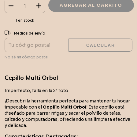
1
en stock
CAMBIAR CP
Entregas para el CP:
Medios de envío
CALCULAR
No sé mi código postal
Cepillo Multi Orbol
Imperfecto, falla en la 2° foto
¡Descubri la herramienta perfecta para mantener tu hogar
impecable con el
Cepillo Multi Orbol
! Este cepillo está
diseñado para barrer migas y sacar el polvillo de telas,
calzado y computadoras, ofreciendo una limpieza efectiva
y delicada.
Características Destacadas: