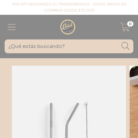
10% OFF ABONANDO C/ TRANSFERENCIA - ENVÍO GRATIS EN
COMPRAS DESDE $70.000
0