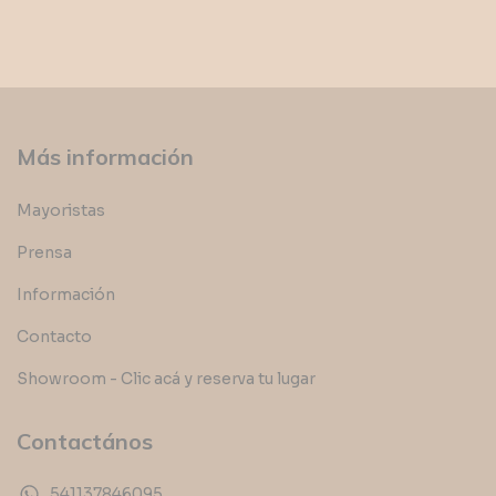
Más información
Mayoristas
Prensa
Información
Contacto
Showroom - Clic acá y reserva tu lugar
Contactános
541137846095