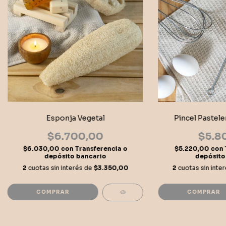
Esponja Vegetal
Pincel Pastele
$6.700,00
$5.8
$6.030,00
con
Transferencia o
$5.220,00
con
depósito bancario
depósito
2
cuotas sin interés de
$3.350,00
2
cuotas sin inte
COMPRAR