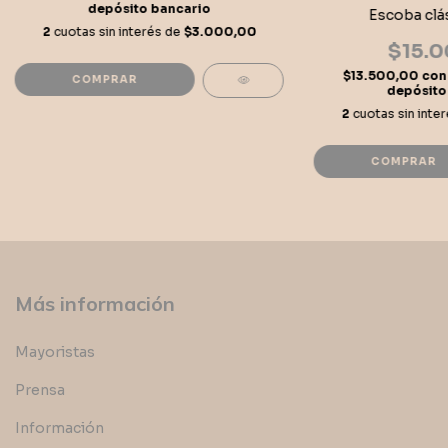
depósito bancario
Escoba clás
2
cuotas sin interés de
$3.000,00
$15.0
$13.500,00
con
depósito
2
cuotas sin inte
Más información
Mayoristas
Prensa
Información