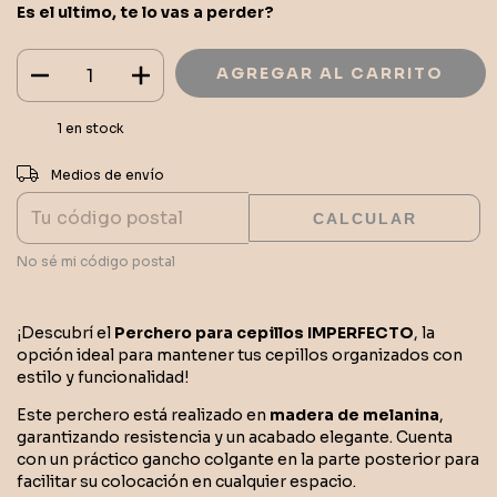
Es el ultimo, te lo vas a perder?
1
en stock
CAMBIAR CP
Entregas para el CP:
Medios de envío
CALCULAR
No sé mi código postal
¡Descubrí el
Perchero para cepillos IMPERFECTO
, la
opción ideal para mantener tus cepillos organizados con
estilo y funcionalidad!
Este perchero está realizado en
madera de melanina
,
garantizando resistencia y un acabado elegante. Cuenta
con un práctico gancho colgante en la parte posterior para
facilitar su colocación en cualquier espacio.