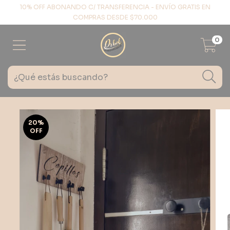
10% OFF ABONANDO C/ TRANSFERENCIA - ENVÍO GRATIS EN
COMPRAS DESDE $70.000
0
20
%
OFF