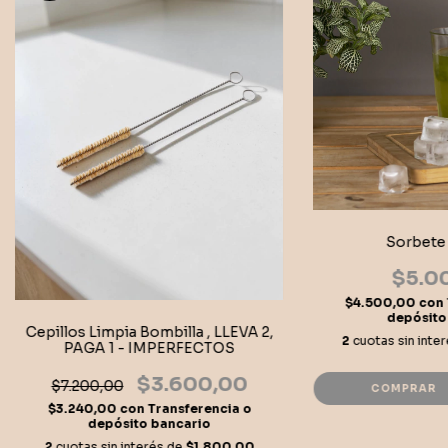
Sorbete 
$5.0
$4.500,00
con
depósito
Cepillos Limpia Bombilla , LLEVA 2,
2
cuotas sin inte
PAGA 1 - IMPERFECTOS
$3.600,00
$7.200,00
COMPRAR
$3.240,00
con
Transferencia o
depósito bancario
2
cuotas sin interés de
$1.800,00