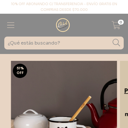
10% OFF ABONANDO C/ TRANSFERENCIA - ENVÍO GRATIS EN
COMPRAS DESDE $70.000
0
51
%
OFF