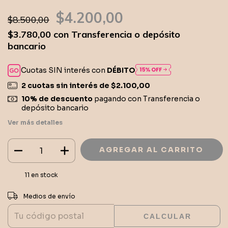
$4.200,00
$8.500,00
$3.780,00
con
Transferencia o depósito
bancario
Cuotas SIN interés con
DÉBITO
2
cuotas sin interés de
$2.100,00
10% de descuento
pagando con Transferencia o
depósito bancario
Ver más detalles
11
en stock
CAMBIAR CP
Entregas para el CP:
Medios de envío
CALCULAR