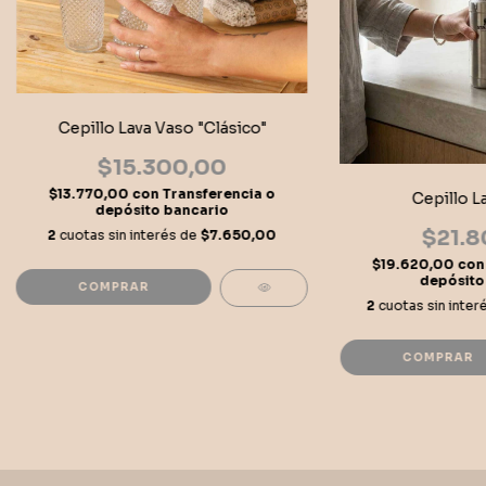
Cepillo Lava Vaso "Clásico"
$15.300,00
$13.770,00
con
Transferencia o
Cepillo L
depósito bancario
$21.8
2
cuotas sin interés de
$7.650,00
$19.620,00
con
depósito
COMPRAR
2
cuotas sin inte
COMPRAR