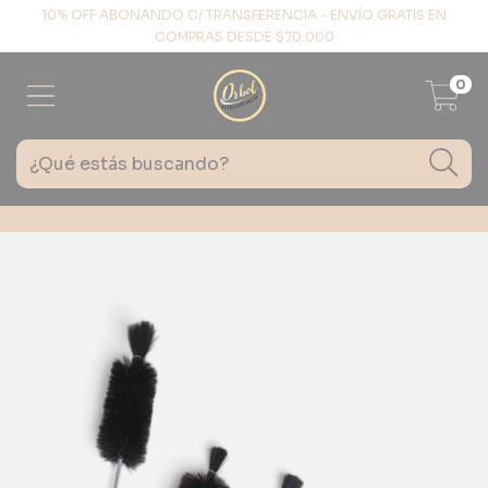
10% OFF ABONANDO C/ TRANSFERENCIA - ENVÍO GRATIS EN
COMPRAS DESDE $70.000
0