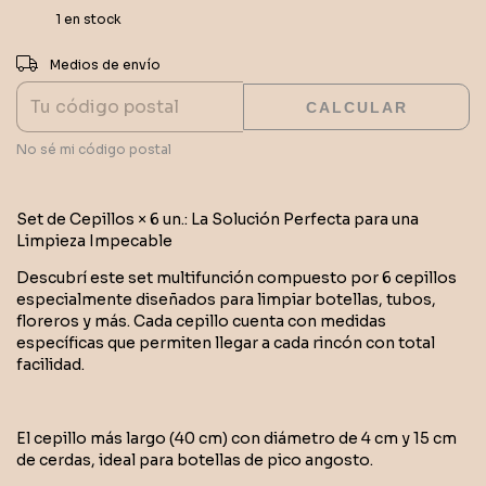
1
en stock
CAMBIAR CP
Entregas para el CP:
Medios de envío
CALCULAR
No sé mi código postal
Set de Cepillos × 6 un.: La Solución Perfecta para una
Limpieza Impecable
Descubrí este set multifunción compuesto por 6 cepillos
especialmente diseñados para limpiar botellas, tubos,
floreros y más. Cada cepillo cuenta con medidas
específicas que permiten llegar a cada rincón con total
facilidad.
El cepillo más largo (40 cm) con diámetro de 4 cm y 15 cm
de cerdas, ideal para botellas de pico angosto.