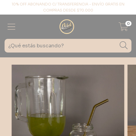
10% OFF ABONANDO C/ TRANSFERENCIA - ENVÍO GRATIS EN
COMPRAS DESDE $70.000
0