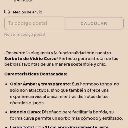
2
en stock
CAMBIAR CP
Entregas para el CP:
Medios de envío
CALCULAR
No sé mi código postal
¡Descubre la elegancia y la funcionalidad con nuestro
Sorbete de Vidrio Curvo
! Perfecto para disfrutar de tus
bebidas favoritas de una manera sostenible y chic.
Características Destacadas:
Color Ámbar y transparente
: Sus hermoso tonos no
solo son atractivos, sino que también ofrece una
experiencia visual única mientras disfrutas de tus
cócteles o jugos.
Modelo Curvo
: Diseñado para facilitar la bebida, su
forma curva permite un sorbo más cómodo y estilizado.
Largo total
: Con
21 cm aproximadamente
, este