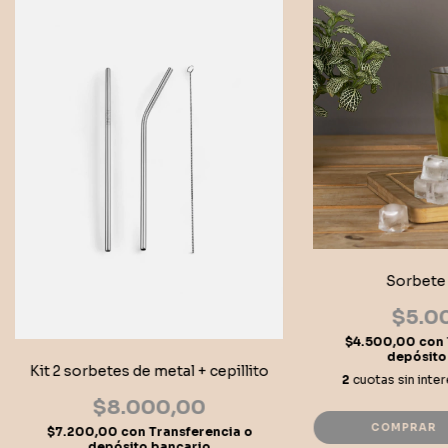
Sorbete 
$5.0
$4.500,00
con
depósito
Kit 2 sorbetes de metal + cepillito
2
cuotas sin inte
$8.000,00
COMPRAR
$7.200,00
con
Transferencia o
depósito bancario