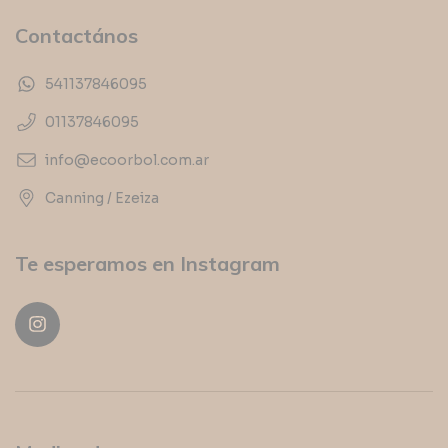
Contactános
541137846095
01137846095
info@ecoorbol.com.ar
Canning / Ezeiza
Te esperamos en Instagram